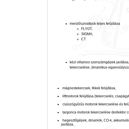
merülőszivattyúk teljes felújítása
FLYGT,
SIGMA,
CT
kézi villamos szerszámgépek javítása
tekercselése, dinamikus egyensúlyoz
mágnestekercsek, fékek felújítása,
liftmotorok felújítása (tekercselés, csapágyk
csúszógyűrűs motorok tekercselése és felú
targonca motorok tekercselése (kollektor cs
hegesztőgépek, dinamók, CO-k, akkumuláto
javítása,