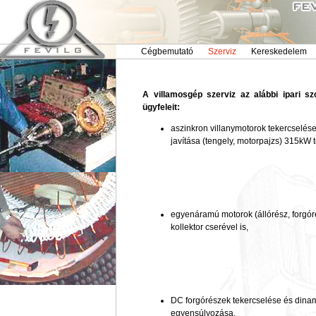
Cégbemutató
Szerviz
Kereskedelem
A villamosgép szerviz az alábbi ipari szo
ügyfeleit:
aszinkron villanymotorok tekercselés
javítása (tengely, motorpajzs) 315kW t
egyenáramú motorok (állórész, forgór
kollektor cserével is,
DC forgórészek tekercselése és dina
egyensúlyozása,