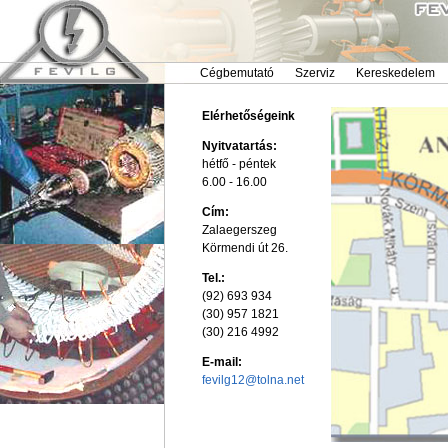
Cégbemutató
Szerviz
Kereskedelem
Elérhetőségeink
Nyitvatartás:
hétfő - péntek
6.00 - 16.00
Cím:
Zalaegerszeg
Körmendi út 26.
Tel.:
(92) 693 934
(30) 957 1821
(30) 216 4992
E-mail:
fevilg12@tolna.net